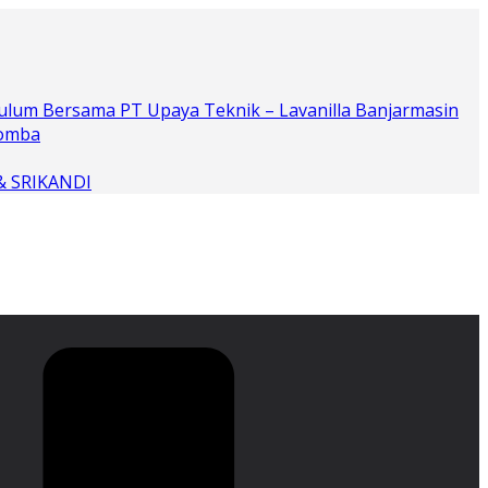
ulum Bersama PT Upaya Teknik – Lavanilla Banjarmasin
Lomba
 & SRIKANDI