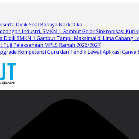
eserta Didik Soal Bahaya Narkotika
bangan Industri, SMKN 1 Gambut Gelar Sinkronisasi Kurik
rta Didik SMKN 1 Gambut Tampil Maksimal di Lima Cabang 
t Puji Pelaksanaan MPLS Ramah 2026/2027
grade Kompetensi Guru dan Tendik Lewat Aplikasi Canva