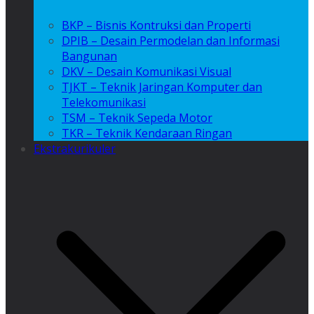
BKP – Bisnis Kontruksi dan Properti
DPIB – Desain Permodelan dan Informasi
Bangunan
DKV – Desain Komunikasi Visual
TJKT – Teknik Jaringan Komputer dan
Telekomunikasi
TSM – Teknik Sepeda Motor
TKR – Teknik Kendaraan Ringan
Ekstrakurikuler