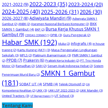
2022-2023
(35)
2023-2024
(20)
2021-2022
(9)
2024-2025
(40)
2025-2026
(31)
2026
(30)
2026-2027
(8)
Adiwiyata Mandiri
(9)
Adiwiyata SMKN 1
BKK
Gambut
(2)
ANBK
(2)
Asesmen Nasional Berbasis Komputer
(2)
Bursa Kerja Khusus SMKN 1
SMKN 1 Gambut
(4)
BKP
(2)
Gambut
(9)
DPIB
(3)
Guru Penggerak
(2)
CERDAS CERMAT
(1)
Habar SMK
(192)
Infografis
(4)
Iduka
(2)
in house
Kartu Kuning (AK1)
(3)
Masa Pengenalan Lingkungan
training
(2)
Sekolah
(3)
Platinum Banjarmasin
(3)
MPLS
(2)
PMR SMKN 1 Gambut
PPDB
(7)
Prakerin
(6)
(2)
Praktek Kerja Industri
(2)
PT. Trio Honda
Motor
(2)
Ramadhan
(2)
SAIH
(2)
Senam Anak Indonesia Hebat
(2)
Sistem
SMKN 1 Gambut
Penerimaan Murid Baru
(2)
(181)
SOBAT UT
(4)
SPMB
(4)
Teknik Otomotif
(2)
Uji
UKK
(3)
UKK Mandiri
(3)
Kompetensi Keahlian
(2)
UKK LSP 2022-2023
(2)
United Tractors
(3)
UT School
(3)
UT Banjarmasin
(1)
Tentang Kami