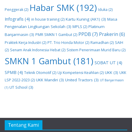
Habar SMK
(192)
Penggerak
(2)
Iduka
(2)
Infografis
(4)
Kartu Kuning (AK1)
(3)
Masa
in house training
(2)
Pengenalan Lingkungan Sekolah
(3)
Platinum
MPLS
(2)
PPDB
(7)
Prakerin
(6)
Banjarmasin
(3)
PMR SMKN 1 Gambut
(2)
Praktek Kerja Industri
(2)
PT. Trio Honda Motor
(2)
Ramadhan
(2)
SAIH
(2)
Senam Anak Indonesia Hebat
(2)
Sistem Penerimaan Murid Baru
(2)
SMKN 1 Gambut
(181)
SOBAT UT
(4)
SPMB
(4)
UKK
(3)
Teknik Otomotif
(2)
Uji Kompetensi Keahlian
(2)
UKK
UKK Mandiri
(3)
United Tractors
(3)
LSP 2022-2023
(2)
UT Banjarmasin
UT School
(3)
(1)
Tentang Kami