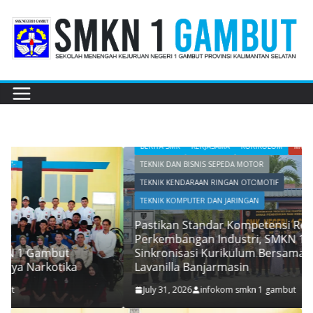
Skip
to
content
BERITA SMK
KERJASAMA
KURIKULUM
MULTIMEDIA
TEKNIK DAN BISNIS SEPEDA MOTOR
TEKNIK KENDARAAN RINGAN OTOMOTIF
TEKNIK KOMPUTER DAN JARINGAN
Pastikan Standar Kompetensi Relevan dengan
Perkembangan Industri, SMKN 1 Gambut Gelar
Sinkronisasi Kurikulum Bersama PT Upaya Teknik –
Lavanilla Banjarmasin
July 31, 2026
infokom smkn 1 gambut