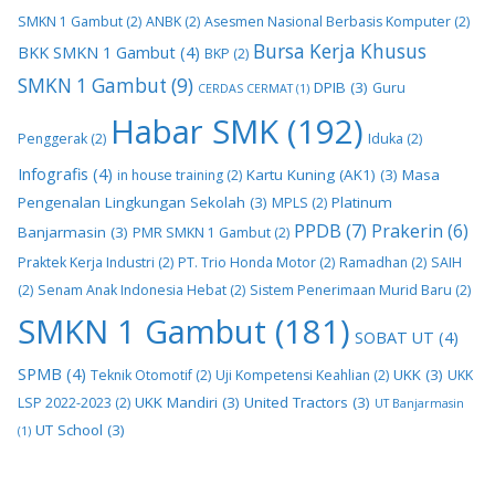
SMKN 1 Gambut
(2)
ANBK
(2)
Asesmen Nasional Berbasis Komputer
(2)
Bursa Kerja Khusus
BKK SMKN 1 Gambut
(4)
BKP
(2)
SMKN 1 Gambut
(9)
DPIB
(3)
Guru
CERDAS CERMAT
(1)
Habar SMK
(192)
Penggerak
(2)
Iduka
(2)
Infografis
(4)
Kartu Kuning (AK1)
(3)
Masa
in house training
(2)
Pengenalan Lingkungan Sekolah
(3)
Platinum
MPLS
(2)
PPDB
(7)
Prakerin
(6)
Banjarmasin
(3)
PMR SMKN 1 Gambut
(2)
Praktek Kerja Industri
(2)
PT. Trio Honda Motor
(2)
Ramadhan
(2)
SAIH
(2)
Senam Anak Indonesia Hebat
(2)
Sistem Penerimaan Murid Baru
(2)
SMKN 1 Gambut
(181)
SOBAT UT
(4)
SPMB
(4)
UKK
(3)
Teknik Otomotif
(2)
Uji Kompetensi Keahlian
(2)
UKK
UKK Mandiri
(3)
United Tractors
(3)
LSP 2022-2023
(2)
UT Banjarmasin
UT School
(3)
(1)