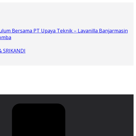
ulum Bersama PT Upaya Teknik – Lavanilla Banjarmasin
Lomba
 & SRIKANDI