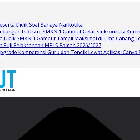
eserta Didik Soal Bahaya Narkotika
bangan Industri, SMKN 1 Gambut Gelar Sinkronisasi Kurik
rta Didik SMKN 1 Gambut Tampil Maksimal di Lima Cabang 
t Puji Pelaksanaan MPLS Ramah 2026/2027
grade Kompetensi Guru dan Tendik Lewat Aplikasi Canva