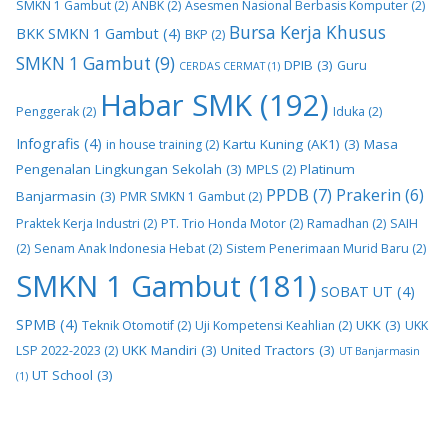
SMKN 1 Gambut
(2)
ANBK
(2)
Asesmen Nasional Berbasis Komputer
(2)
Bursa Kerja Khusus
BKK SMKN 1 Gambut
(4)
BKP
(2)
SMKN 1 Gambut
(9)
DPIB
(3)
Guru
CERDAS CERMAT
(1)
Habar SMK
(192)
Penggerak
(2)
Iduka
(2)
Infografis
(4)
Kartu Kuning (AK1)
(3)
Masa
in house training
(2)
Pengenalan Lingkungan Sekolah
(3)
Platinum
MPLS
(2)
PPDB
(7)
Prakerin
(6)
Banjarmasin
(3)
PMR SMKN 1 Gambut
(2)
Praktek Kerja Industri
(2)
PT. Trio Honda Motor
(2)
Ramadhan
(2)
SAIH
(2)
Senam Anak Indonesia Hebat
(2)
Sistem Penerimaan Murid Baru
(2)
SMKN 1 Gambut
(181)
SOBAT UT
(4)
SPMB
(4)
UKK
(3)
Teknik Otomotif
(2)
Uji Kompetensi Keahlian
(2)
UKK
UKK Mandiri
(3)
United Tractors
(3)
LSP 2022-2023
(2)
UT Banjarmasin
UT School
(3)
(1)