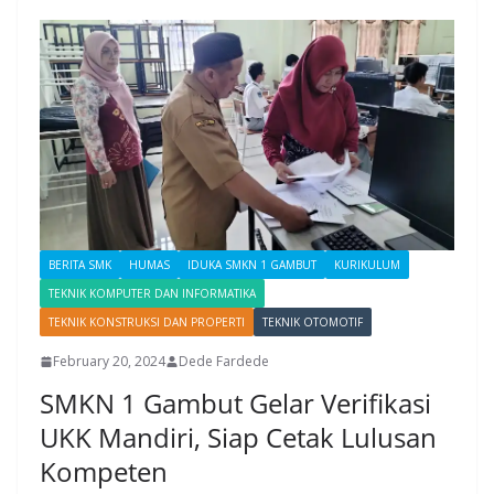
BERITA SMK
HUMAS
IDUKA SMKN 1 GAMBUT
KURIKULUM
TEKNIK KOMPUTER DAN INFORMATIKA
TEKNIK KONSTRUKSI DAN PROPERTI
TEKNIK OTOMOTIF
February 20, 2024
Dede Fardede
SMKN 1 Gambut Gelar Verifikasi
UKK Mandiri, Siap Cetak Lulusan
Kompeten