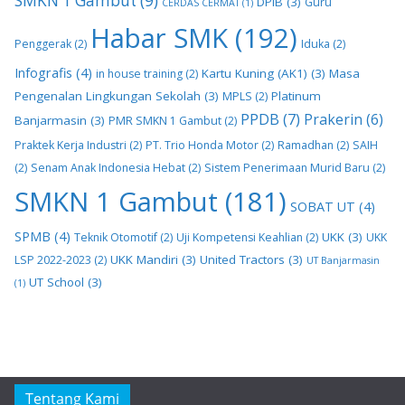
SMKN 1 Gambut
(9)
DPIB
(3)
Guru
CERDAS CERMAT
(1)
Habar SMK
(192)
Penggerak
(2)
Iduka
(2)
Infografis
(4)
Kartu Kuning (AK1)
(3)
Masa
in house training
(2)
Pengenalan Lingkungan Sekolah
(3)
Platinum
MPLS
(2)
PPDB
(7)
Prakerin
(6)
Banjarmasin
(3)
PMR SMKN 1 Gambut
(2)
Praktek Kerja Industri
(2)
PT. Trio Honda Motor
(2)
Ramadhan
(2)
SAIH
(2)
Senam Anak Indonesia Hebat
(2)
Sistem Penerimaan Murid Baru
(2)
SMKN 1 Gambut
(181)
SOBAT UT
(4)
SPMB
(4)
UKK
(3)
Teknik Otomotif
(2)
Uji Kompetensi Keahlian
(2)
UKK
UKK Mandiri
(3)
United Tractors
(3)
LSP 2022-2023
(2)
UT Banjarmasin
UT School
(3)
(1)
Tentang Kami