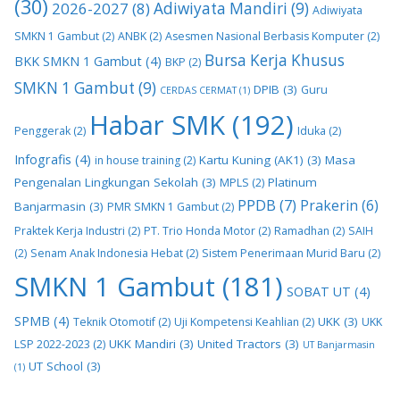
(30)
2026-2027
(8)
Adiwiyata Mandiri
(9)
Adiwiyata
SMKN 1 Gambut
(2)
ANBK
(2)
Asesmen Nasional Berbasis Komputer
(2)
Bursa Kerja Khusus
BKK SMKN 1 Gambut
(4)
BKP
(2)
SMKN 1 Gambut
(9)
DPIB
(3)
Guru
CERDAS CERMAT
(1)
Habar SMK
(192)
Penggerak
(2)
Iduka
(2)
Infografis
(4)
Kartu Kuning (AK1)
(3)
Masa
in house training
(2)
Pengenalan Lingkungan Sekolah
(3)
Platinum
MPLS
(2)
PPDB
(7)
Prakerin
(6)
Banjarmasin
(3)
PMR SMKN 1 Gambut
(2)
Praktek Kerja Industri
(2)
PT. Trio Honda Motor
(2)
Ramadhan
(2)
SAIH
(2)
Senam Anak Indonesia Hebat
(2)
Sistem Penerimaan Murid Baru
(2)
SMKN 1 Gambut
(181)
SOBAT UT
(4)
SPMB
(4)
UKK
(3)
Teknik Otomotif
(2)
Uji Kompetensi Keahlian
(2)
UKK
UKK Mandiri
(3)
United Tractors
(3)
LSP 2022-2023
(2)
UT Banjarmasin
UT School
(3)
(1)