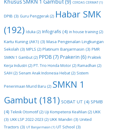
Khusus SMKN 1 Gambut
(9)
CERDAS CERMAT
(1)
Habar SMK
DPIB
(3)
Guru Penggerak
(2)
(192)
Infografis
(4)
Iduka
(2)
in house training
(2)
Kartu Kuning (AK1)
(3)
Masa Pengenalan Lingkungan
Sekolah
(3)
Platinum Banjarmasin
(3)
MPLS
(2)
PMR
PPDB
(7)
Prakerin
(6)
SMKN 1 Gambut
(2)
Praktek
Kerja Industri
(2)
PT. Trio Honda Motor
(2)
Ramadhan
(2)
SAIH
(2)
Senam Anak Indonesia Hebat
(2)
Sistem
SMKN 1
Penerimaan Murid Baru
(2)
Gambut
(181)
SOBAT UT
(4)
SPMB
(4)
UKK
Teknik Otomotif
(2)
Uji Kompetensi Keahlian
(2)
(3)
UKK Mandiri
(3)
United
UKK LSP 2022-2023
(2)
Tractors
(3)
UT School
(3)
UT Banjarmasin
(1)