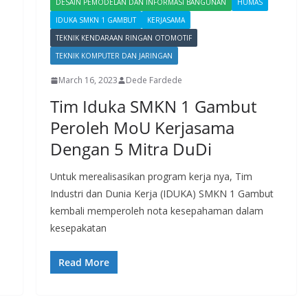
DESAIN PEMODELAN DAN INFORMASI BANGUNAN
HUMAS
IDUKA SMKN 1 GAMBUT
KERJASAMA
TEKNIK KENDARAAN RINGAN OTOMOTIF
TEKNIK KOMPUTER DAN JARINGAN
March 16, 2023
Dede Fardede
Tim Iduka SMKN 1 Gambut
Peroleh MoU Kerjasama
Dengan 5 Mitra DuDi
Untuk merealisasikan program kerja nya, Tim
Industri dan Dunia Kerja (IDUKA) SMKN 1 Gambut
kembali memperoleh nota kesepahaman dalam
kesepakatan
Read More