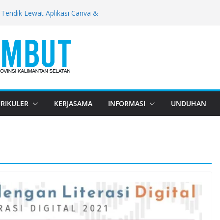
 Pemerintah, SMKN 1 Gambut Upgrade
Tendik Lewat Aplikasi Canva &
lsel, SMKN 1 Gambut Edukasi Peserta
rkotika
mpetensi Relevan dengan Perkembangan
ut Gelar Sinkronisasi Kurikulum
nik – Lavanilla Banjarmasin
ksi Daring dan Luring, Peserta Didik
il Maksimal di Lima Cabang Lomba
RIKULER
KERJASAMA
INFORMASI
UNDUHAN
tusias, Wakasek SMKN 1 Gambut Puji
amah 2026/2027