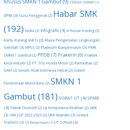
Khusus SMKN 1 Gambut
(9)
CERDAS CERMAT
(1)
Habar SMK
DPIB
(3)
Guru Penggerak
(2)
(192)
Infografis
(4)
Iduka
(2)
in house training
(2)
Kartu Kuning (AK1)
(3)
Masa Pengenalan Lingkungan
Sekolah
(3)
Platinum Banjarmasin
(3)
MPLS
(2)
PMR
PPDB
(7)
Prakerin
(6)
SMKN 1 Gambut
(2)
Praktek
Kerja Industri
(2)
PT. Trio Honda Motor
(2)
Ramadhan
(2)
SAIH
(2)
Senam Anak Indonesia Hebat
(2)
Sistem
SMKN 1
Penerimaan Murid Baru
(2)
Gambut
(181)
SOBAT UT
(4)
SPMB
(4)
UKK
Teknik Otomotif
(2)
Uji Kompetensi Keahlian
(2)
(3)
UKK Mandiri
(3)
United
UKK LSP 2022-2023
(2)
Tractors
(3)
UT School
(3)
UT Banjarmasin
(1)