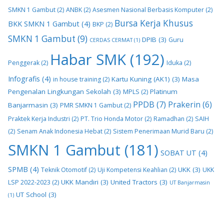
SMKN 1 Gambut
(2)
ANBK
(2)
Asesmen Nasional Berbasis Komputer
(2)
Bursa Kerja Khusus
BKK SMKN 1 Gambut
(4)
BKP
(2)
SMKN 1 Gambut
(9)
DPIB
(3)
Guru
CERDAS CERMAT
(1)
Habar SMK
(192)
Penggerak
(2)
Iduka
(2)
Infografis
(4)
Kartu Kuning (AK1)
(3)
Masa
in house training
(2)
Pengenalan Lingkungan Sekolah
(3)
Platinum
MPLS
(2)
PPDB
(7)
Prakerin
(6)
Banjarmasin
(3)
PMR SMKN 1 Gambut
(2)
Praktek Kerja Industri
(2)
PT. Trio Honda Motor
(2)
Ramadhan
(2)
SAIH
(2)
Senam Anak Indonesia Hebat
(2)
Sistem Penerimaan Murid Baru
(2)
SMKN 1 Gambut
(181)
SOBAT UT
(4)
SPMB
(4)
UKK
(3)
Teknik Otomotif
(2)
Uji Kompetensi Keahlian
(2)
UKK
UKK Mandiri
(3)
United Tractors
(3)
LSP 2022-2023
(2)
UT Banjarmasin
UT School
(3)
(1)