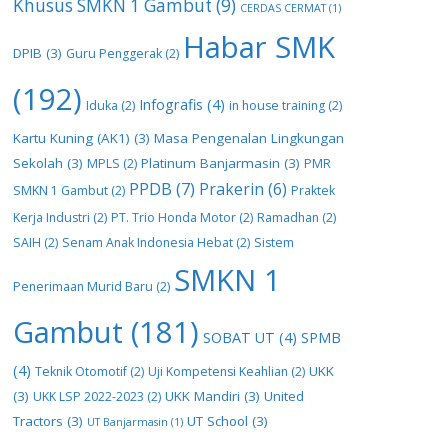
Khusus SMKN 1 Gambut
(9)
CERDAS CERMAT
(1)
Habar SMK
DPIB
(3)
Guru Penggerak
(2)
(192)
Infografis
(4)
Iduka
(2)
in house training
(2)
Kartu Kuning (AK1)
(3)
Masa Pengenalan Lingkungan
Sekolah
(3)
Platinum Banjarmasin
(3)
MPLS
(2)
PMR
PPDB
(7)
Prakerin
(6)
SMKN 1 Gambut
(2)
Praktek
Kerja Industri
(2)
PT. Trio Honda Motor
(2)
Ramadhan
(2)
SAIH
(2)
Senam Anak Indonesia Hebat
(2)
Sistem
SMKN 1
Penerimaan Murid Baru
(2)
Gambut
(181)
SOBAT UT
(4)
SPMB
(4)
UKK
Teknik Otomotif
(2)
Uji Kompetensi Keahlian
(2)
(3)
UKK Mandiri
(3)
United
UKK LSP 2022-2023
(2)
Tractors
(3)
UT School
(3)
UT Banjarmasin
(1)