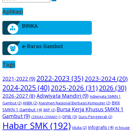
Aplikasi
BINKA
e-Baras Gambut
Tags
2022-2023
(35)
2023-2024
(20)
2021-2022
(9)
2024-2025
(40)
2025-2026
(31)
2026
(30)
2026-2027
(8)
Adiwiyata Mandiri
(9)
Adiwiyata SMKN 1
BKK
Gambut
(2)
ANBK
(2)
Asesmen Nasional Berbasis Komputer
(2)
Bursa Kerja Khusus SMKN 1
SMKN 1 Gambut
(4)
BKP
(2)
Gambut
(9)
DPIB
(3)
Guru Penggerak
(2)
CERDAS CERMAT
(1)
Habar SMK
(192)
Infografis
(4)
Iduka
(2)
in house