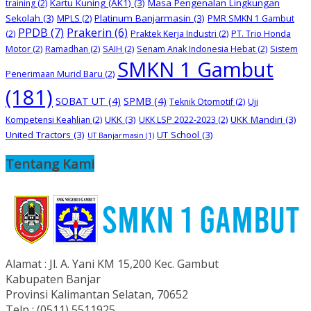
Kartu Kuning (AK1)
(3)
Masa Pengenalan Lingkungan
training
(2)
Sekolah
(3)
Platinum Banjarmasin
(3)
MPLS
(2)
PMR SMKN 1 Gambut
PPDB
(7)
Prakerin
(6)
(2)
Praktek Kerja Industri
(2)
PT. Trio Honda
Motor
(2)
Ramadhan
(2)
SAIH
(2)
Senam Anak Indonesia Hebat
(2)
Sistem
SMKN 1 Gambut
Penerimaan Murid Baru
(2)
(181)
SOBAT UT
(4)
SPMB
(4)
Teknik Otomotif
(2)
Uji
UKK
(3)
UKK Mandiri
(3)
Kompetensi Keahlian
(2)
UKK LSP 2022-2023
(2)
United Tractors
(3)
UT School
(3)
UT Banjarmasin
(1)
Tentang Kami
Alamat : Jl. A. Yani KM 15,200 Kec. Gambut
Kabupaten Banjar
Provinsi Kalimantan Selatan, 70652
Telp : (0511) 5511925