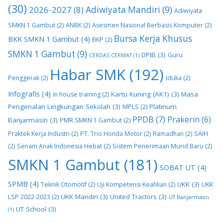
(30)
2026-2027
(8)
Adiwiyata Mandiri
(9)
Adiwiyata
SMKN 1 Gambut
(2)
ANBK
(2)
Asesmen Nasional Berbasis Komputer
(2)
Bursa Kerja Khusus
BKK SMKN 1 Gambut
(4)
BKP
(2)
SMKN 1 Gambut
(9)
DPIB
(3)
Guru
CERDAS CERMAT
(1)
Habar SMK
(192)
Penggerak
(2)
Iduka
(2)
Infografis
(4)
Kartu Kuning (AK1)
(3)
Masa
in house training
(2)
Pengenalan Lingkungan Sekolah
(3)
Platinum
MPLS
(2)
PPDB
(7)
Prakerin
(6)
Banjarmasin
(3)
PMR SMKN 1 Gambut
(2)
Praktek Kerja Industri
(2)
PT. Trio Honda Motor
(2)
Ramadhan
(2)
SAIH
(2)
Senam Anak Indonesia Hebat
(2)
Sistem Penerimaan Murid Baru
(2)
SMKN 1 Gambut
(181)
SOBAT UT
(4)
SPMB
(4)
UKK
(3)
Teknik Otomotif
(2)
Uji Kompetensi Keahlian
(2)
UKK
UKK Mandiri
(3)
United Tractors
(3)
LSP 2022-2023
(2)
UT Banjarmasin
UT School
(3)
(1)