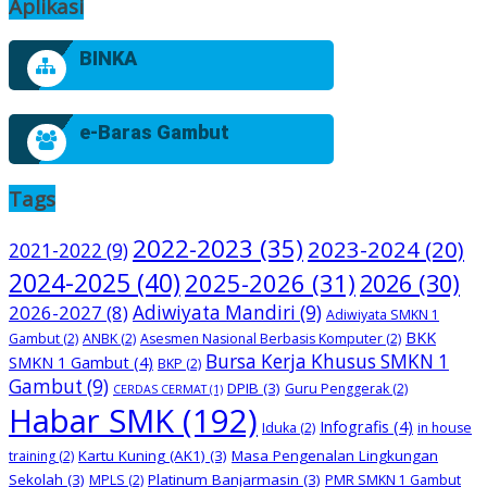
Aplikasi
BINKA
e-Baras Gambut
Tags
2022-2023
(35)
2023-2024
(20)
2021-2022
(9)
2024-2025
(40)
2025-2026
(31)
2026
(30)
2026-2027
(8)
Adiwiyata Mandiri
(9)
Adiwiyata SMKN 1
BKK
Gambut
(2)
ANBK
(2)
Asesmen Nasional Berbasis Komputer
(2)
Bursa Kerja Khusus SMKN 1
SMKN 1 Gambut
(4)
BKP
(2)
Gambut
(9)
DPIB
(3)
Guru Penggerak
(2)
CERDAS CERMAT
(1)
Habar SMK
(192)
Infografis
(4)
Iduka
(2)
in house
Kartu Kuning (AK1)
(3)
Masa Pengenalan Lingkungan
training
(2)
Sekolah
(3)
Platinum Banjarmasin
(3)
MPLS
(2)
PMR SMKN 1 Gambut