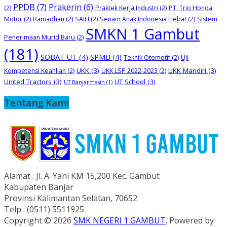
PPDB
(7)
Prakerin
(6)
(2)
Praktek Kerja Industri
(2)
PT. Trio Honda
Motor
(2)
Ramadhan
(2)
SAIH
(2)
Senam Anak Indonesia Hebat
(2)
Sistem
SMKN 1 Gambut
Penerimaan Murid Baru
(2)
(181)
SOBAT UT
(4)
SPMB
(4)
Teknik Otomotif
(2)
Uji
UKK
(3)
UKK Mandiri
(3)
Kompetensi Keahlian
(2)
UKK LSP 2022-2023
(2)
United Tractors
(3)
UT School
(3)
UT Banjarmasin
(1)
Tentang Kami
Alamat : Jl. A. Yani KM 15,200 Kec. Gambut
Kabupaten Banjar
Provinsi Kalimantan Selatan, 70652
Telp : (0511) 5511925
Copyright © 2026
SMK NEGERI 1 GAMBUT
. Powered by