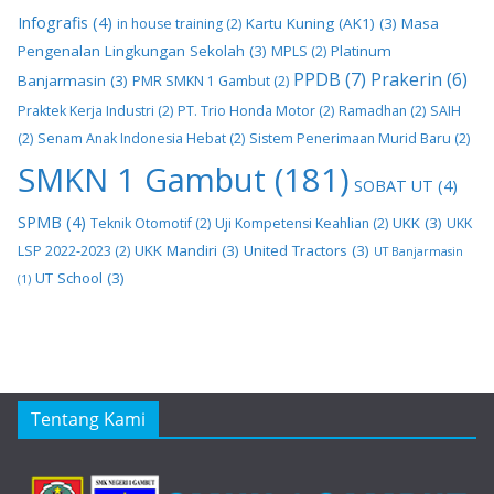
Infografis
(4)
Kartu Kuning (AK1)
(3)
Masa
in house training
(2)
Pengenalan Lingkungan Sekolah
(3)
Platinum
MPLS
(2)
PPDB
(7)
Prakerin
(6)
Banjarmasin
(3)
PMR SMKN 1 Gambut
(2)
Praktek Kerja Industri
(2)
PT. Trio Honda Motor
(2)
Ramadhan
(2)
SAIH
(2)
Senam Anak Indonesia Hebat
(2)
Sistem Penerimaan Murid Baru
(2)
SMKN 1 Gambut
(181)
SOBAT UT
(4)
SPMB
(4)
UKK
(3)
Teknik Otomotif
(2)
Uji Kompetensi Keahlian
(2)
UKK
UKK Mandiri
(3)
United Tractors
(3)
LSP 2022-2023
(2)
UT Banjarmasin
UT School
(3)
(1)
Tentang Kami