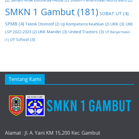
(2)
Senam Anak Indonesia Hebat
(2)
Sistem Penerimaan Murid Baru
(2)
SMKN 1 Gambut
(181)
SOBAT UT
(4)
SPMB
(4)
UKK
(3)
Teknik Otomotif
(2)
Uji Kompetensi Keahlian
(2)
UKK
UKK Mandiri
(3)
United Tractors
(3)
LSP 2022-2023
(2)
UT Banjarmasin
UT School
(3)
(1)
Tentang Kami
Alamat : Jl. A. Yani KM 15,200 Kec. Gambut