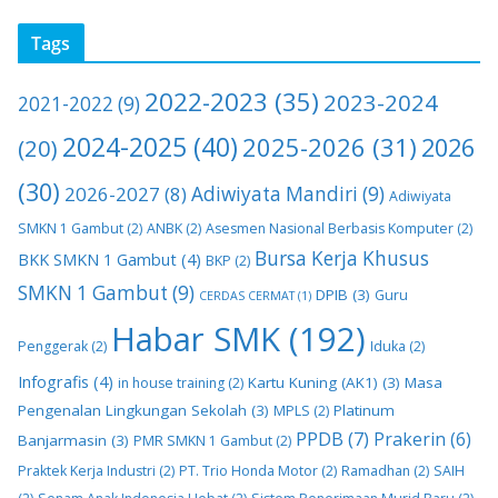
Tags
2022-2023
(35)
2023-2024
2021-2022
(9)
2024-2025
(40)
2025-2026
(31)
2026
(20)
(30)
2026-2027
(8)
Adiwiyata Mandiri
(9)
Adiwiyata
SMKN 1 Gambut
(2)
ANBK
(2)
Asesmen Nasional Berbasis Komputer
(2)
Bursa Kerja Khusus
BKK SMKN 1 Gambut
(4)
BKP
(2)
SMKN 1 Gambut
(9)
DPIB
(3)
Guru
CERDAS CERMAT
(1)
Habar SMK
(192)
Penggerak
(2)
Iduka
(2)
Infografis
(4)
Kartu Kuning (AK1)
(3)
Masa
in house training
(2)
Pengenalan Lingkungan Sekolah
(3)
Platinum
MPLS
(2)
PPDB
(7)
Prakerin
(6)
Banjarmasin
(3)
PMR SMKN 1 Gambut
(2)
Praktek Kerja Industri
(2)
PT. Trio Honda Motor
(2)
Ramadhan
(2)
SAIH