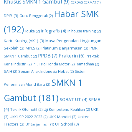
Khusus SMKN 1 Gambut
(9)
CERDAS CERMAT
(1)
Habar SMK
DPIB
(3)
Guru Penggerak
(2)
(192)
Infografis
(4)
Iduka
(2)
in house training
(2)
Kartu Kuning (AK1)
(3)
Masa Pengenalan Lingkungan
Sekolah
(3)
Platinum Banjarmasin
(3)
MPLS
(2)
PMR
PPDB
(7)
Prakerin
(6)
SMKN 1 Gambut
(2)
Praktek
Kerja Industri
(2)
PT. Trio Honda Motor
(2)
Ramadhan
(2)
SAIH
(2)
Senam Anak Indonesia Hebat
(2)
Sistem
SMKN 1
Penerimaan Murid Baru
(2)
Gambut
(181)
SOBAT UT
(4)
SPMB
(4)
UKK
Teknik Otomotif
(2)
Uji Kompetensi Keahlian
(2)
(3)
UKK Mandiri
(3)
United
UKK LSP 2022-2023
(2)
Tractors
(3)
UT School
(3)
UT Banjarmasin
(1)