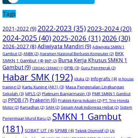
Tags
2022-2023
(35)
2023-2024
(20)
2021-2022
(9)
2024-2025
(40)
2025-2026
(31)
2026
(30)
2026-2027
(8)
Adiwiyata Mandiri
(9)
Adiwiyata SMKN 1
BKK
Gambut
(2)
ANBK
(2)
Asesmen Nasional Berbasis Komputer
(2)
Bursa Kerja Khusus SMKN 1
SMKN 1 Gambut
(4)
BKP
(2)
Gambut
(9)
DPIB
(3)
Guru Penggerak
(2)
CERDAS CERMAT
(1)
Habar SMK
(192)
Infografis
(4)
Iduka
(2)
in house
Kartu Kuning (AK1)
(3)
Masa Pengenalan Lingkungan
training
(2)
Sekolah
(3)
Platinum Banjarmasin
(3)
MPLS
(2)
PMR SMKN 1 Gambut
PPDB
(7)
Prakerin
(6)
(2)
Praktek Kerja Industri
(2)
PT. Trio Honda
Motor
(2)
Ramadhan
(2)
SAIH
(2)
Senam Anak Indonesia Hebat
(2)
Sistem
SMKN 1 Gambut
Penerimaan Murid Baru
(2)
(181)
SOBAT UT
(4)
SPMB
(4)
Teknik Otomotif
(2)
Uji