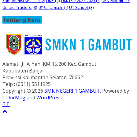
UKK
(3)
UKK Mandiri
(3)
Kompetensi Keahlian
(2)
UKK LSP 2022-2023
(2)
United Tractors
(3)
UT School
(3)
UT Banjarmasin
(1)
Tentang Kami
Alamat : Jl. A. Yani KM 15,200 Kec. Gambut
Kabupaten Banjar
Provinsi Kalimantan Selatan, 70652
Telp : (0511) 5511925
Copyright © 2026
SMK NEGERI 1 GAMBUT
. Powered by
ColorMag
and
WordPress
.