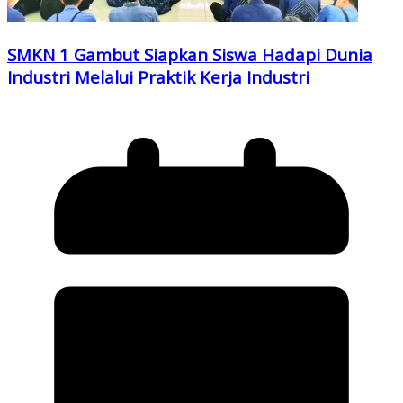
SMKN 1 Gambut Siapkan Siswa Hadapi Dunia
Industri Melalui Praktik Kerja Industri