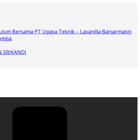
ulum Bersama PT Upaya Teknik – Lavanilla Banjarmasin
Lomba
 & SRIKANDI