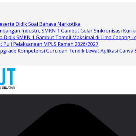
eserta Didik Soal Bahaya Narkotika
bangan Industri, SMKN 1 Gambut Gelar Sinkronisasi Kurik
rta Didik SMKN 1 Gambut Tampil Maksimal di Lima Cabang 
t Puji Pelaksanaan MPLS Ramah 2026/2027
grade Kompetensi Guru dan Tendik Lewat Aplikasi Canva