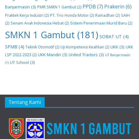
PPDB
(7)
Prakerin
(6)
Banjarmasin
(3)
PMR SMKN 1 Gambut
(2)
Praktek Kerja Industri
(2)
PT. Trio Honda Motor
(2)
Ramadhan
(2)
SAIH
(2)
Senam Anak Indonesia Hebat
(2)
Sistem Penerimaan Murid Baru
(2)
SMKN 1 Gambut
(181)
SOBAT UT
(4)
SPMB
(4)
UKK
(3)
Teknik Otomotif
(2)
Uji Kompetensi Keahlian
(2)
UKK
UKK Mandiri
(3)
United Tractors
(3)
LSP 2022-2023
(2)
UT Banjarmasin
UT School
(3)
(1)
Tentang Kami