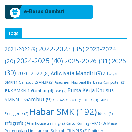
e-Baras Gambut
Tags
2022-2023
(35)
2023-2024
2021-2022
(9)
2024-2025
(40)
2025-2026
(31)
2026
(20)
(30)
2026-2027
(8)
Adiwiyata Mandiri
(9)
Adiwiyata
SMKN 1 Gambut
(2)
ANBK
(2)
Asesmen Nasional Berbasis Komputer
(2)
Bursa Kerja Khusus
BKK SMKN 1 Gambut
(4)
BKP
(2)
SMKN 1 Gambut
(9)
DPIB
(3)
Guru
CERDAS CERMAT
(1)
Habar SMK
(192)
Penggerak
(2)
Iduka
(2)
Infografis
(4)
Kartu Kuning (AK1)
(3)
Masa
in house training
(2)
Pengenalan Lingkungan Sekolah
(3)
Platinum
MPLS
(2)