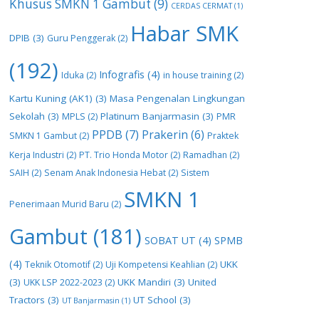
Khusus SMKN 1 Gambut
(9)
CERDAS CERMAT
(1)
Habar SMK
DPIB
(3)
Guru Penggerak
(2)
(192)
Infografis
(4)
Iduka
(2)
in house training
(2)
Kartu Kuning (AK1)
(3)
Masa Pengenalan Lingkungan
Sekolah
(3)
Platinum Banjarmasin
(3)
MPLS
(2)
PMR
PPDB
(7)
Prakerin
(6)
SMKN 1 Gambut
(2)
Praktek
Kerja Industri
(2)
PT. Trio Honda Motor
(2)
Ramadhan
(2)
SAIH
(2)
Senam Anak Indonesia Hebat
(2)
Sistem
SMKN 1
Penerimaan Murid Baru
(2)
Gambut
(181)
SOBAT UT
(4)
SPMB
(4)
UKK
Teknik Otomotif
(2)
Uji Kompetensi Keahlian
(2)
(3)
UKK Mandiri
(3)
United
UKK LSP 2022-2023
(2)
Tractors
(3)
UT School
(3)
UT Banjarmasin
(1)