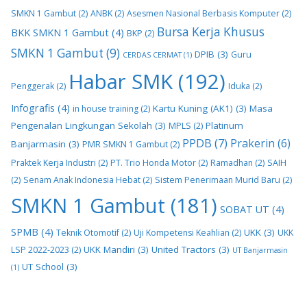
SMKN 1 Gambut
(2)
ANBK
(2)
Asesmen Nasional Berbasis Komputer
(2)
Bursa Kerja Khusus
BKK SMKN 1 Gambut
(4)
BKP
(2)
SMKN 1 Gambut
(9)
DPIB
(3)
Guru
CERDAS CERMAT
(1)
Habar SMK
(192)
Penggerak
(2)
Iduka
(2)
Infografis
(4)
Kartu Kuning (AK1)
(3)
Masa
in house training
(2)
Pengenalan Lingkungan Sekolah
(3)
Platinum
MPLS
(2)
PPDB
(7)
Prakerin
(6)
Banjarmasin
(3)
PMR SMKN 1 Gambut
(2)
Praktek Kerja Industri
(2)
PT. Trio Honda Motor
(2)
Ramadhan
(2)
SAIH
(2)
Senam Anak Indonesia Hebat
(2)
Sistem Penerimaan Murid Baru
(2)
SMKN 1 Gambut
(181)
SOBAT UT
(4)
SPMB
(4)
UKK
(3)
Teknik Otomotif
(2)
Uji Kompetensi Keahlian
(2)
UKK
UKK Mandiri
(3)
United Tractors
(3)
LSP 2022-2023
(2)
UT Banjarmasin
UT School
(3)
(1)