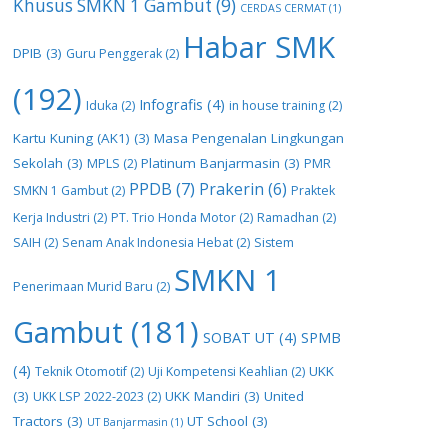
Khusus SMKN 1 Gambut
(9)
CERDAS CERMAT
(1)
Habar SMK
DPIB
(3)
Guru Penggerak
(2)
(192)
Infografis
(4)
Iduka
(2)
in house training
(2)
Kartu Kuning (AK1)
(3)
Masa Pengenalan Lingkungan
Sekolah
(3)
Platinum Banjarmasin
(3)
MPLS
(2)
PMR
PPDB
(7)
Prakerin
(6)
SMKN 1 Gambut
(2)
Praktek
Kerja Industri
(2)
PT. Trio Honda Motor
(2)
Ramadhan
(2)
SAIH
(2)
Senam Anak Indonesia Hebat
(2)
Sistem
SMKN 1
Penerimaan Murid Baru
(2)
Gambut
(181)
SOBAT UT
(4)
SPMB
(4)
UKK
Teknik Otomotif
(2)
Uji Kompetensi Keahlian
(2)
(3)
UKK Mandiri
(3)
United
UKK LSP 2022-2023
(2)
Tractors
(3)
UT School
(3)
UT Banjarmasin
(1)