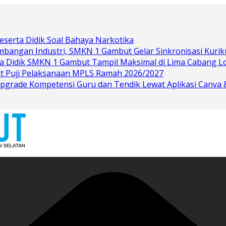
eserta Didik Soal Bahaya Narkotika
bangan Industri, SMKN 1 Gambut Gelar Sinkronisasi Kurik
rta Didik SMKN 1 Gambut Tampil Maksimal di Lima Cabang 
t Puji Pelaksanaan MPLS Ramah 2026/2027
grade Kompetensi Guru dan Tendik Lewat Aplikasi Canva