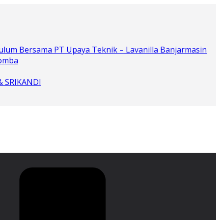
ulum Bersama PT Upaya Teknik – Lavanilla Banjarmasin
Lomba
 & SRIKANDI