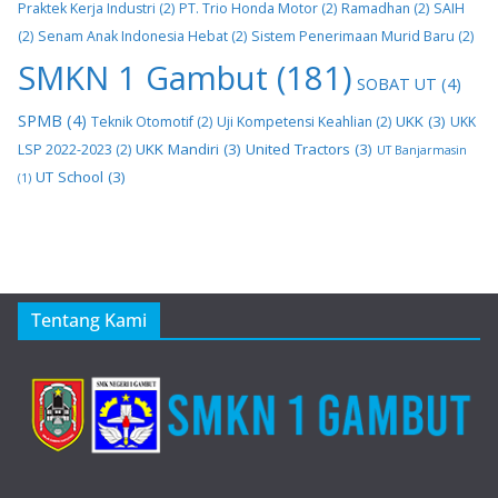
Praktek Kerja Industri
(2)
PT. Trio Honda Motor
(2)
Ramadhan
(2)
SAIH
(2)
Senam Anak Indonesia Hebat
(2)
Sistem Penerimaan Murid Baru
(2)
SMKN 1 Gambut
(181)
SOBAT UT
(4)
SPMB
(4)
UKK
(3)
Teknik Otomotif
(2)
Uji Kompetensi Keahlian
(2)
UKK
UKK Mandiri
(3)
United Tractors
(3)
LSP 2022-2023
(2)
UT Banjarmasin
UT School
(3)
(1)
Tentang Kami