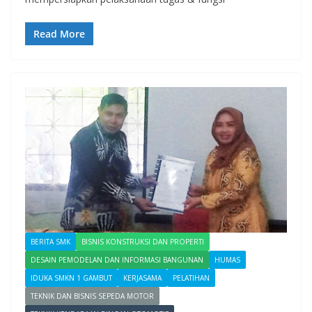
Read More
BERITA SMK
BISNIS KONSTRUKSI DAN PROPERTI
DESAIN PEMODELAN DAN INFORMASI BANGUNAN
HUMAS
IDUKA SMKN 1 GAMBUT
KERJASAMA
PELATIHAN
TEKNIK DAN BISNIS SEPEDA MOTOR