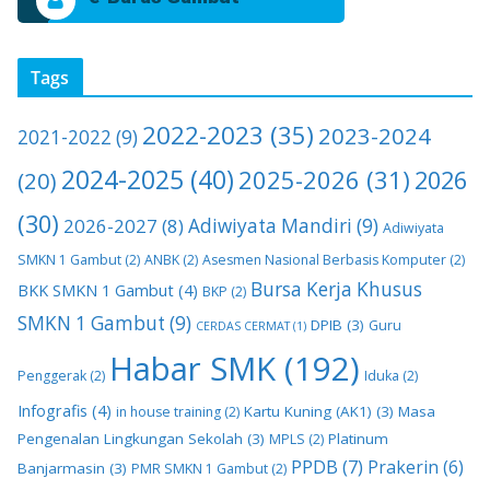
Tags
2022-2023
(35)
2023-2024
2021-2022
(9)
2024-2025
(40)
2025-2026
(31)
2026
(20)
(30)
2026-2027
(8)
Adiwiyata Mandiri
(9)
Adiwiyata
SMKN 1 Gambut
(2)
ANBK
(2)
Asesmen Nasional Berbasis Komputer
(2)
Bursa Kerja Khusus
BKK SMKN 1 Gambut
(4)
BKP
(2)
SMKN 1 Gambut
(9)
DPIB
(3)
Guru
CERDAS CERMAT
(1)
Habar SMK
(192)
Penggerak
(2)
Iduka
(2)
Infografis
(4)
Kartu Kuning (AK1)
(3)
Masa
in house training
(2)
Pengenalan Lingkungan Sekolah
(3)
Platinum
MPLS
(2)
PPDB
(7)
Prakerin
(6)
Banjarmasin
(3)
PMR SMKN 1 Gambut
(2)