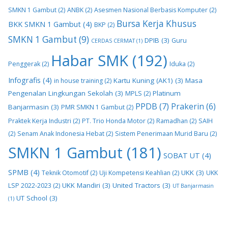
SMKN 1 Gambut
(2)
ANBK
(2)
Asesmen Nasional Berbasis Komputer
(2)
Bursa Kerja Khusus
BKK SMKN 1 Gambut
(4)
BKP
(2)
SMKN 1 Gambut
(9)
DPIB
(3)
Guru
CERDAS CERMAT
(1)
Habar SMK
(192)
Penggerak
(2)
Iduka
(2)
Infografis
(4)
Kartu Kuning (AK1)
(3)
Masa
in house training
(2)
Pengenalan Lingkungan Sekolah
(3)
Platinum
MPLS
(2)
PPDB
(7)
Prakerin
(6)
Banjarmasin
(3)
PMR SMKN 1 Gambut
(2)
Praktek Kerja Industri
(2)
PT. Trio Honda Motor
(2)
Ramadhan
(2)
SAIH
(2)
Senam Anak Indonesia Hebat
(2)
Sistem Penerimaan Murid Baru
(2)
SMKN 1 Gambut
(181)
SOBAT UT
(4)
SPMB
(4)
UKK
(3)
Teknik Otomotif
(2)
Uji Kompetensi Keahlian
(2)
UKK
UKK Mandiri
(3)
United Tractors
(3)
LSP 2022-2023
(2)
UT Banjarmasin
UT School
(3)
(1)