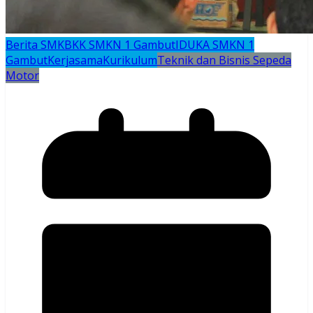
Berita SMK
BKK SMKN 1 Gambut
IDUKA SMKN 1
Gambut
Kerjasama
Kurikulum
Teknik dan Bisnis Sepeda
Motor