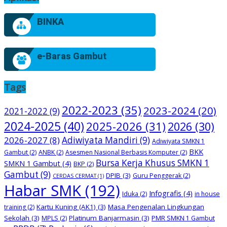
BINKA
e-Baras Gambut
Tags
2022-2023
(35)
2023-2024
(20)
2021-2022
(9)
2024-2025
(40)
2025-2026
(31)
2026
(30)
2026-2027
(8)
Adiwiyata Mandiri
(9)
Adiwiyata SMKN 1
BKK
Gambut
(2)
ANBK
(2)
Asesmen Nasional Berbasis Komputer
(2)
Bursa Kerja Khusus SMKN 1
SMKN 1 Gambut
(4)
BKP
(2)
Gambut
(9)
DPIB
(3)
Guru Penggerak
(2)
CERDAS CERMAT
(1)
Habar SMK
(192)
Infografis
(4)
Iduka
(2)
in house
Kartu Kuning (AK1)
(3)
Masa Pengenalan Lingkungan
training
(2)
Sekolah
(3)
Platinum Banjarmasin
(3)
MPLS
(2)
PMR SMKN 1 Gambut