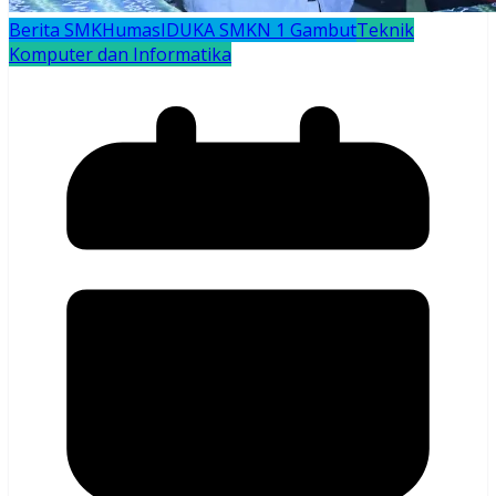
Berita SMK
Humas
IDUKA SMKN 1 Gambut
Teknik
Komputer dan Informatika