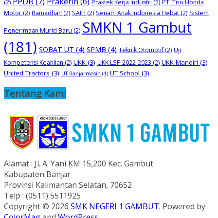
PPDB
(7)
Prakerin
(6)
(2)
Praktek Kerja Industri
(2)
PT. Trio Honda
Motor
(2)
Ramadhan
(2)
SAIH
(2)
Senam Anak Indonesia Hebat
(2)
Sistem
SMKN 1 Gambut
Penerimaan Murid Baru
(2)
(181)
SOBAT UT
(4)
SPMB
(4)
Teknik Otomotif
(2)
Uji
UKK
(3)
UKK Mandiri
(3)
Kompetensi Keahlian
(2)
UKK LSP 2022-2023
(2)
United Tractors
(3)
UT School
(3)
UT Banjarmasin
(1)
Tentang Kami
Alamat : Jl. A. Yani KM 15,200 Kec. Gambut
Kabupaten Banjar
Provinsi Kalimantan Selatan, 70652
Telp : (0511) 5511925
Copyright © 2026
SMK NEGERI 1 GAMBUT
. Powered by
ColorMag
and
WordPress
.