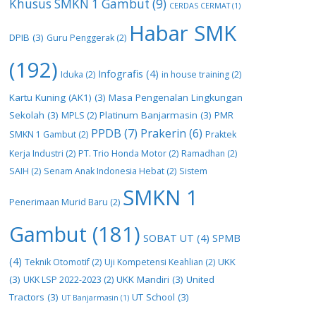
Khusus SMKN 1 Gambut
(9)
CERDAS CERMAT
(1)
Habar SMK
DPIB
(3)
Guru Penggerak
(2)
(192)
Infografis
(4)
Iduka
(2)
in house training
(2)
Kartu Kuning (AK1)
(3)
Masa Pengenalan Lingkungan
Sekolah
(3)
Platinum Banjarmasin
(3)
MPLS
(2)
PMR
PPDB
(7)
Prakerin
(6)
SMKN 1 Gambut
(2)
Praktek
Kerja Industri
(2)
PT. Trio Honda Motor
(2)
Ramadhan
(2)
SAIH
(2)
Senam Anak Indonesia Hebat
(2)
Sistem
SMKN 1
Penerimaan Murid Baru
(2)
Gambut
(181)
SOBAT UT
(4)
SPMB
(4)
UKK
Teknik Otomotif
(2)
Uji Kompetensi Keahlian
(2)
(3)
UKK Mandiri
(3)
United
UKK LSP 2022-2023
(2)
Tractors
(3)
UT School
(3)
UT Banjarmasin
(1)