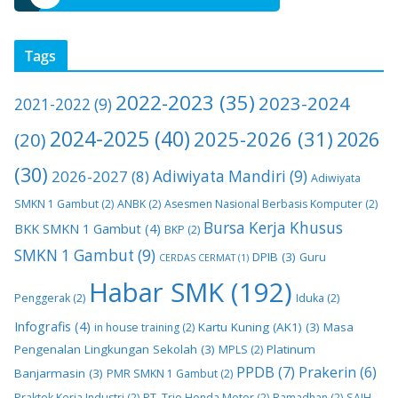
Tags
2022-2023
(35)
2023-2024
2021-2022
(9)
2024-2025
(40)
2025-2026
(31)
2026
(20)
(30)
2026-2027
(8)
Adiwiyata Mandiri
(9)
Adiwiyata
SMKN 1 Gambut
(2)
ANBK
(2)
Asesmen Nasional Berbasis Komputer
(2)
Bursa Kerja Khusus
BKK SMKN 1 Gambut
(4)
BKP
(2)
SMKN 1 Gambut
(9)
DPIB
(3)
Guru
CERDAS CERMAT
(1)
Habar SMK
(192)
Penggerak
(2)
Iduka
(2)
Infografis
(4)
Kartu Kuning (AK1)
(3)
Masa
in house training
(2)
Pengenalan Lingkungan Sekolah
(3)
Platinum
MPLS
(2)
PPDB
(7)
Prakerin
(6)
Banjarmasin
(3)
PMR SMKN 1 Gambut
(2)
Praktek Kerja Industri
(2)
PT. Trio Honda Motor
(2)
Ramadhan
(2)
SAIH