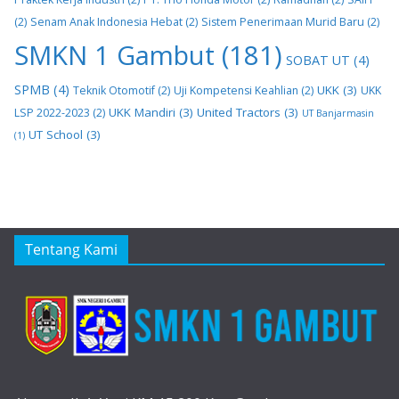
(2)
Senam Anak Indonesia Hebat
(2)
Sistem Penerimaan Murid Baru
(2)
SMKN 1 Gambut
(181)
SOBAT UT
(4)
SPMB
(4)
UKK
(3)
Teknik Otomotif
(2)
Uji Kompetensi Keahlian
(2)
UKK
UKK Mandiri
(3)
United Tractors
(3)
LSP 2022-2023
(2)
UT Banjarmasin
UT School
(3)
(1)
Tentang Kami