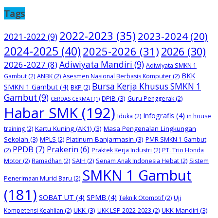
Tags
2022-2023
(35)
2023-2024
(20)
2021-2022
(9)
2024-2025
(40)
2025-2026
(31)
2026
(30)
2026-2027
(8)
Adiwiyata Mandiri
(9)
Adiwiyata SMKN 1
BKK
Gambut
(2)
ANBK
(2)
Asesmen Nasional Berbasis Komputer
(2)
Bursa Kerja Khusus SMKN 1
SMKN 1 Gambut
(4)
BKP
(2)
Gambut
(9)
DPIB
(3)
Guru Penggerak
(2)
CERDAS CERMAT
(1)
Habar SMK
(192)
Infografis
(4)
Iduka
(2)
in house
Kartu Kuning (AK1)
(3)
Masa Pengenalan Lingkungan
training
(2)
Sekolah
(3)
Platinum Banjarmasin
(3)
MPLS
(2)
PMR SMKN 1 Gambut
PPDB
(7)
Prakerin
(6)
(2)
Praktek Kerja Industri
(2)
PT. Trio Honda
Motor
(2)
Ramadhan
(2)
SAIH
(2)
Senam Anak Indonesia Hebat
(2)
Sistem
SMKN 1 Gambut
Penerimaan Murid Baru
(2)
(181)
SOBAT UT
(4)
SPMB
(4)
Teknik Otomotif
(2)
Uji
UKK
(3)
UKK Mandiri
(3)
Kompetensi Keahlian
(2)
UKK LSP 2022-2023
(2)