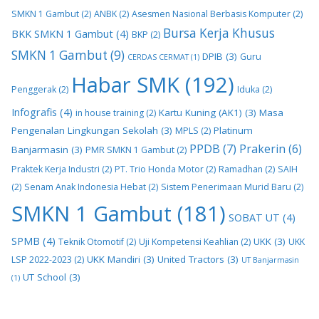
SMKN 1 Gambut
(2)
ANBK
(2)
Asesmen Nasional Berbasis Komputer
(2)
Bursa Kerja Khusus
BKK SMKN 1 Gambut
(4)
BKP
(2)
SMKN 1 Gambut
(9)
DPIB
(3)
Guru
CERDAS CERMAT
(1)
Habar SMK
(192)
Penggerak
(2)
Iduka
(2)
Infografis
(4)
Kartu Kuning (AK1)
(3)
Masa
in house training
(2)
Pengenalan Lingkungan Sekolah
(3)
Platinum
MPLS
(2)
PPDB
(7)
Prakerin
(6)
Banjarmasin
(3)
PMR SMKN 1 Gambut
(2)
Praktek Kerja Industri
(2)
PT. Trio Honda Motor
(2)
Ramadhan
(2)
SAIH
(2)
Senam Anak Indonesia Hebat
(2)
Sistem Penerimaan Murid Baru
(2)
SMKN 1 Gambut
(181)
SOBAT UT
(4)
SPMB
(4)
UKK
(3)
Teknik Otomotif
(2)
Uji Kompetensi Keahlian
(2)
UKK
UKK Mandiri
(3)
United Tractors
(3)
LSP 2022-2023
(2)
UT Banjarmasin
UT School
(3)
(1)