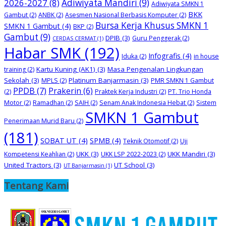
2026-2027
(8)
Adiwiyata Mandiri
(9)
Adiwiyata SMKN 1
BKK
Gambut
(2)
ANBK
(2)
Asesmen Nasional Berbasis Komputer
(2)
Bursa Kerja Khusus SMKN 1
SMKN 1 Gambut
(4)
BKP
(2)
Gambut
(9)
DPIB
(3)
Guru Penggerak
(2)
CERDAS CERMAT
(1)
Habar SMK
(192)
Infografis
(4)
Iduka
(2)
in house
Kartu Kuning (AK1)
(3)
Masa Pengenalan Lingkungan
training
(2)
Sekolah
(3)
Platinum Banjarmasin
(3)
MPLS
(2)
PMR SMKN 1 Gambut
PPDB
(7)
Prakerin
(6)
(2)
Praktek Kerja Industri
(2)
PT. Trio Honda
Motor
(2)
Ramadhan
(2)
SAIH
(2)
Senam Anak Indonesia Hebat
(2)
Sistem
SMKN 1 Gambut
Penerimaan Murid Baru
(2)
(181)
SOBAT UT
(4)
SPMB
(4)
Teknik Otomotif
(2)
Uji
UKK
(3)
UKK Mandiri
(3)
Kompetensi Keahlian
(2)
UKK LSP 2022-2023
(2)
United Tractors
(3)
UT School
(3)
UT Banjarmasin
(1)
Tentang Kami