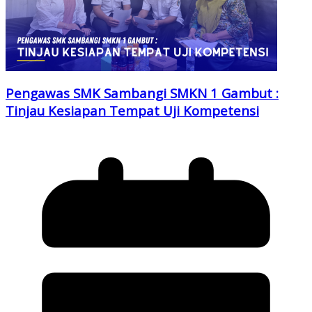
Pengawas SMK Sambangi SMKN 1 Gambut :
Tinjau Kesiapan Tempat Uji Kompetensi