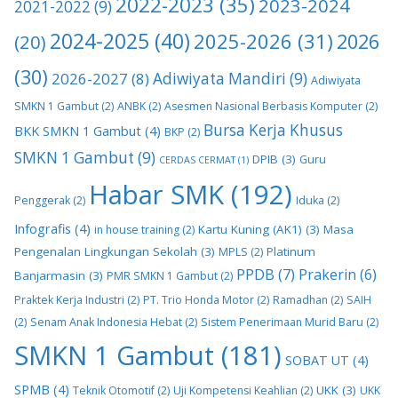
2022-2023
(35)
2023-2024
2021-2022
(9)
2024-2025
(40)
2025-2026
(31)
2026
(20)
(30)
2026-2027
(8)
Adiwiyata Mandiri
(9)
Adiwiyata
SMKN 1 Gambut
(2)
ANBK
(2)
Asesmen Nasional Berbasis Komputer
(2)
Bursa Kerja Khusus
BKK SMKN 1 Gambut
(4)
BKP
(2)
SMKN 1 Gambut
(9)
DPIB
(3)
Guru
CERDAS CERMAT
(1)
Habar SMK
(192)
Penggerak
(2)
Iduka
(2)
Infografis
(4)
Kartu Kuning (AK1)
(3)
Masa
in house training
(2)
Pengenalan Lingkungan Sekolah
(3)
Platinum
MPLS
(2)
PPDB
(7)
Prakerin
(6)
Banjarmasin
(3)
PMR SMKN 1 Gambut
(2)
Praktek Kerja Industri
(2)
PT. Trio Honda Motor
(2)
Ramadhan
(2)
SAIH
(2)
Senam Anak Indonesia Hebat
(2)
Sistem Penerimaan Murid Baru
(2)
SMKN 1 Gambut
(181)
SOBAT UT
(4)
SPMB
(4)
UKK
(3)
Teknik Otomotif
(2)
Uji Kompetensi Keahlian
(2)
UKK