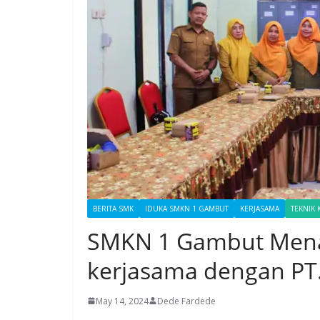
BERITA SMK
IDUKA SMKN 1 GAMBUT
KERJASAMA
TEKNIK
SMKN 1 Gambut Men
kerjasama dengan PT
May 14, 2024
Dede Fardede