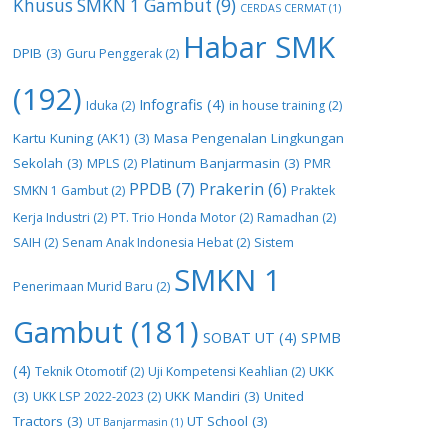
Khusus SMKN 1 Gambut
(9)
CERDAS CERMAT
(1)
Habar SMK
DPIB
(3)
Guru Penggerak
(2)
(192)
Infografis
(4)
Iduka
(2)
in house training
(2)
Kartu Kuning (AK1)
(3)
Masa Pengenalan Lingkungan
Sekolah
(3)
Platinum Banjarmasin
(3)
MPLS
(2)
PMR
PPDB
(7)
Prakerin
(6)
SMKN 1 Gambut
(2)
Praktek
Kerja Industri
(2)
PT. Trio Honda Motor
(2)
Ramadhan
(2)
SAIH
(2)
Senam Anak Indonesia Hebat
(2)
Sistem
SMKN 1
Penerimaan Murid Baru
(2)
Gambut
(181)
SOBAT UT
(4)
SPMB
(4)
UKK
Teknik Otomotif
(2)
Uji Kompetensi Keahlian
(2)
(3)
UKK Mandiri
(3)
United
UKK LSP 2022-2023
(2)
Tractors
(3)
UT School
(3)
UT Banjarmasin
(1)