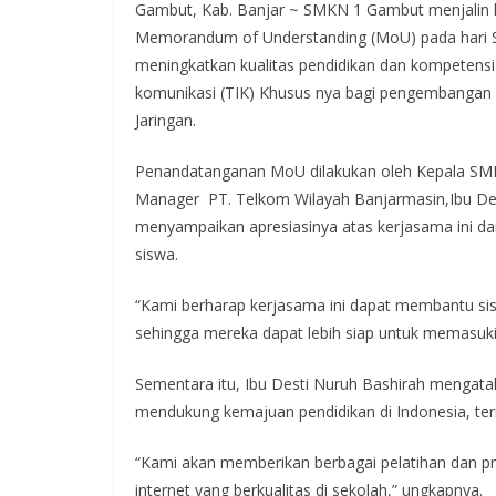
Gambut, Kab. Banjar ~ SMKN 1 Gambut menjalin 
Memorandum of Understanding (MoU) pada hari Se
meningkatkan kualitas pendidikan dan kompetensi
komunikasi (TIK) Khusus nya bagi pengembangan
Jaringan.
Penandatanganan MoU dilakukan oleh Kepala SMK
Manager PT. Telkom Wilayah Banjarmasin,Ibu Des
menyampaikan apresiasinya atas kerjasama ini d
siswa.
“Kami berharap kerjasama ini dapat membantu si
sehingga mereka dapat lebih siap untuk memasuki 
Sementara itu, Ibu Desti Nuruh Bashirah mengat
mendukung kemajuan pendidikan di Indonesia, t
“Kami akan memberikan berbagai pelatihan dan p
internet yang berkualitas di sekolah,” ungkapnya.