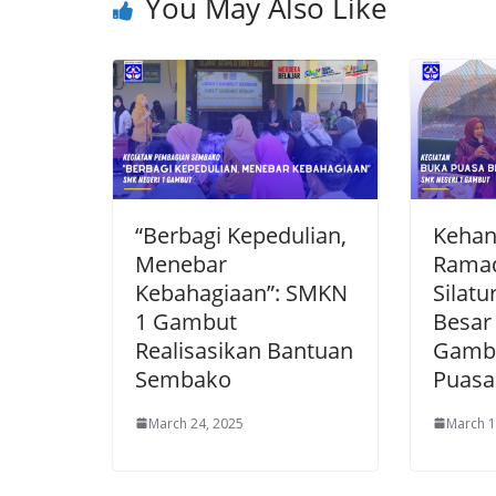
You May Also Like
“Berbagi Kepedulian,
Kehan
Menebar
Ramad
Kebahagiaan”: SMKN
Silat
1 Gambut
Besar
Realisasikan Bantuan
Gambu
Sembako
Puasa
March 24, 2025
March 1