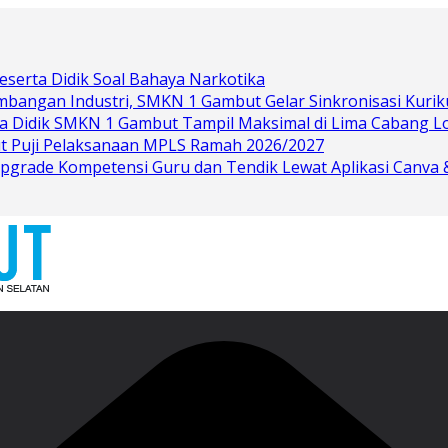
eserta Didik Soal Bahaya Narkotika
bangan Industri, SMKN 1 Gambut Gelar Sinkronisasi Kurik
rta Didik SMKN 1 Gambut Tampil Maksimal di Lima Cabang 
t Puji Pelaksanaan MPLS Ramah 2026/2027
grade Kompetensi Guru dan Tendik Lewat Aplikasi Canva