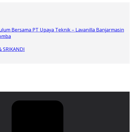
ulum Bersama PT Upaya Teknik – Lavanilla Banjarmasin
Lomba
 & SRIKANDI