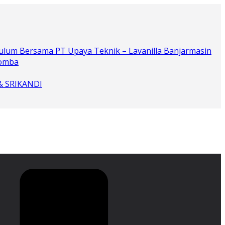
ulum Bersama PT Upaya Teknik – Lavanilla Banjarmasin
Lomba
 & SRIKANDI