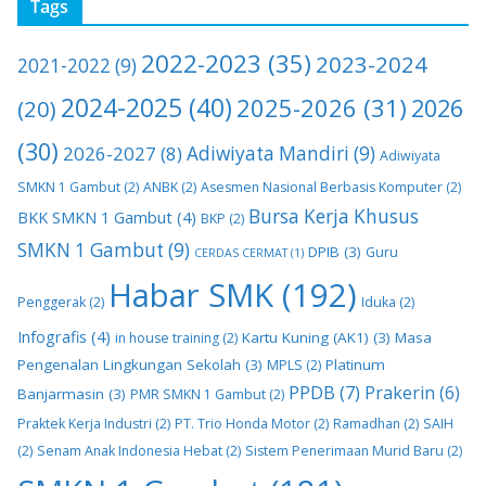
Tags
2022-2023
(35)
2023-2024
2021-2022
(9)
2024-2025
(40)
2025-2026
(31)
2026
(20)
(30)
2026-2027
(8)
Adiwiyata Mandiri
(9)
Adiwiyata
SMKN 1 Gambut
(2)
ANBK
(2)
Asesmen Nasional Berbasis Komputer
(2)
Bursa Kerja Khusus
BKK SMKN 1 Gambut
(4)
BKP
(2)
SMKN 1 Gambut
(9)
DPIB
(3)
Guru
CERDAS CERMAT
(1)
Habar SMK
(192)
Penggerak
(2)
Iduka
(2)
Infografis
(4)
Kartu Kuning (AK1)
(3)
Masa
in house training
(2)
Pengenalan Lingkungan Sekolah
(3)
Platinum
MPLS
(2)
PPDB
(7)
Prakerin
(6)
Banjarmasin
(3)
PMR SMKN 1 Gambut
(2)
Praktek Kerja Industri
(2)
PT. Trio Honda Motor
(2)
Ramadhan
(2)
SAIH
(2)
Senam Anak Indonesia Hebat
(2)
Sistem Penerimaan Murid Baru
(2)