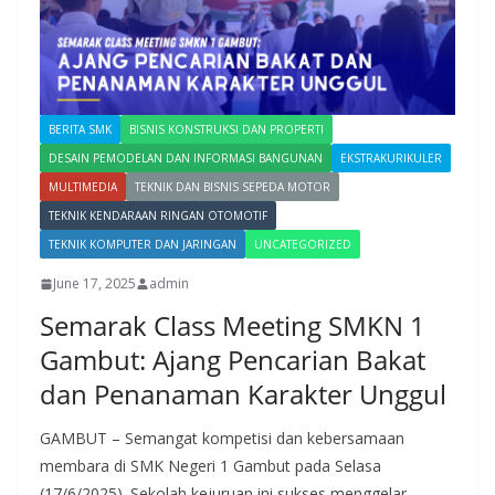
BERITA SMK
BISNIS KONSTRUKSI DAN PROPERTI
DESAIN PEMODELAN DAN INFORMASI BANGUNAN
EKSTRAKURIKULER
MULTIMEDIA
TEKNIK DAN BISNIS SEPEDA MOTOR
TEKNIK KENDARAAN RINGAN OTOMOTIF
TEKNIK KOMPUTER DAN JARINGAN
UNCATEGORIZED
June 17, 2025
admin
Semarak Class Meeting SMKN 1
Gambut: Ajang Pencarian Bakat
dan Penanaman Karakter Unggul
GAMBUT – Semangat kompetisi dan kebersamaan
membara di SMK Negeri 1 Gambut pada Selasa
(17/6/2025). Sekolah kejuruan ini sukses menggelar