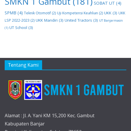
SMKN 1 Gambut
(181)
SOBAT UT
(4)
SPMB
(4)
UKK
(3)
Teknik Otomotif
(2)
Uji Kompetensi Keahlian
(2)
UKK
UKK Mandiri
(3)
United Tractors
(3)
LSP 2022-2023
(2)
UT Banjarmasin
UT School
(3)
(1)
Tentang Kami
Alamat : Jl. A. Yani KM 15,200 Kec. Gambut
Kabupaten Banjar