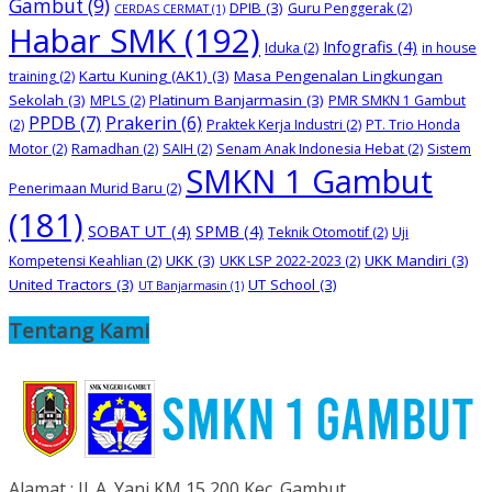
Gambut
(9)
DPIB
(3)
Guru Penggerak
(2)
CERDAS CERMAT
(1)
Habar SMK
(192)
Infografis
(4)
Iduka
(2)
in house
Kartu Kuning (AK1)
(3)
Masa Pengenalan Lingkungan
training
(2)
Sekolah
(3)
Platinum Banjarmasin
(3)
MPLS
(2)
PMR SMKN 1 Gambut
PPDB
(7)
Prakerin
(6)
(2)
Praktek Kerja Industri
(2)
PT. Trio Honda
Motor
(2)
Ramadhan
(2)
SAIH
(2)
Senam Anak Indonesia Hebat
(2)
Sistem
SMKN 1 Gambut
Penerimaan Murid Baru
(2)
(181)
SOBAT UT
(4)
SPMB
(4)
Teknik Otomotif
(2)
Uji
UKK
(3)
UKK Mandiri
(3)
Kompetensi Keahlian
(2)
UKK LSP 2022-2023
(2)
United Tractors
(3)
UT School
(3)
UT Banjarmasin
(1)
Tentang Kami
Alamat : Jl. A. Yani KM 15,200 Kec. Gambut