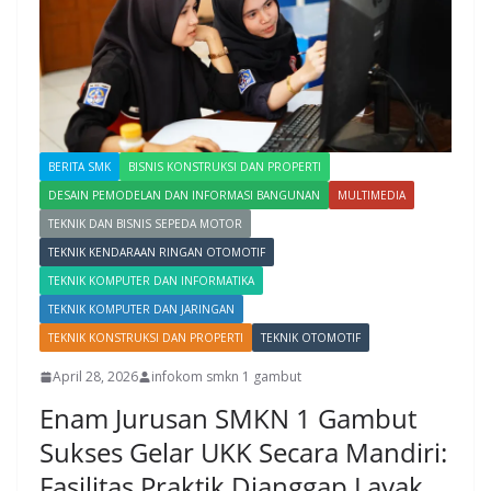
BERITA SMK
BISNIS KONSTRUKSI DAN PROPERTI
DESAIN PEMODELAN DAN INFORMASI BANGUNAN
MULTIMEDIA
TEKNIK DAN BISNIS SEPEDA MOTOR
TEKNIK KENDARAAN RINGAN OTOMOTIF
TEKNIK KOMPUTER DAN INFORMATIKA
TEKNIK KOMPUTER DAN JARINGAN
TEKNIK KONSTRUKSI DAN PROPERTI
TEKNIK OTOMOTIF
April 28, 2026
infokom smkn 1 gambut
Enam Jurusan SMKN 1 Gambut
Sukses Gelar UKK Secara Mandiri:
Fasilitas Praktik Dianggap Layak