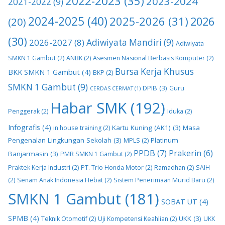
2022-2023
(35)
2023-2024
2021-2022
(9)
2024-2025
(40)
2025-2026
(31)
2026
(20)
(30)
2026-2027
(8)
Adiwiyata Mandiri
(9)
Adiwiyata
SMKN 1 Gambut
(2)
ANBK
(2)
Asesmen Nasional Berbasis Komputer
(2)
Bursa Kerja Khusus
BKK SMKN 1 Gambut
(4)
BKP
(2)
SMKN 1 Gambut
(9)
DPIB
(3)
Guru
CERDAS CERMAT
(1)
Habar SMK
(192)
Penggerak
(2)
Iduka
(2)
Infografis
(4)
Kartu Kuning (AK1)
(3)
Masa
in house training
(2)
Pengenalan Lingkungan Sekolah
(3)
Platinum
MPLS
(2)
PPDB
(7)
Prakerin
(6)
Banjarmasin
(3)
PMR SMKN 1 Gambut
(2)
Praktek Kerja Industri
(2)
PT. Trio Honda Motor
(2)
Ramadhan
(2)
SAIH
(2)
Senam Anak Indonesia Hebat
(2)
Sistem Penerimaan Murid Baru
(2)
SMKN 1 Gambut
(181)
SOBAT UT
(4)
SPMB
(4)
UKK
(3)
Teknik Otomotif
(2)
Uji Kompetensi Keahlian
(2)
UKK