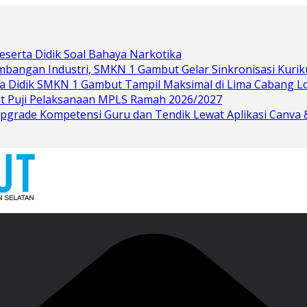
eserta Didik Soal Bahaya Narkotika
bangan Industri, SMKN 1 Gambut Gelar Sinkronisasi Kurik
rta Didik SMKN 1 Gambut Tampil Maksimal di Lima Cabang 
t Puji Pelaksanaan MPLS Ramah 2026/2027
grade Kompetensi Guru dan Tendik Lewat Aplikasi Canva