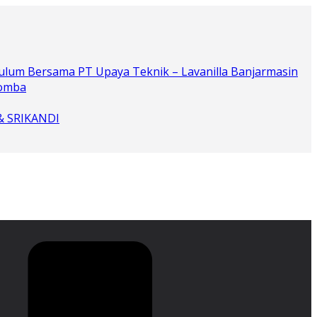
ulum Bersama PT Upaya Teknik – Lavanilla Banjarmasin
Lomba
 & SRIKANDI