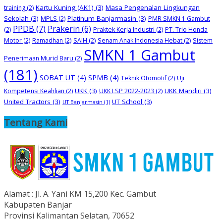
Kartu Kuning (AK1)
(3)
Masa Pengenalan Lingkungan
training
(2)
Sekolah
(3)
Platinum Banjarmasin
(3)
MPLS
(2)
PMR SMKN 1 Gambut
PPDB
(7)
Prakerin
(6)
(2)
Praktek Kerja Industri
(2)
PT. Trio Honda
Motor
(2)
Ramadhan
(2)
SAIH
(2)
Senam Anak Indonesia Hebat
(2)
Sistem
SMKN 1 Gambut
Penerimaan Murid Baru
(2)
(181)
SOBAT UT
(4)
SPMB
(4)
Teknik Otomotif
(2)
Uji
UKK
(3)
UKK Mandiri
(3)
Kompetensi Keahlian
(2)
UKK LSP 2022-2023
(2)
United Tractors
(3)
UT School
(3)
UT Banjarmasin
(1)
Tentang Kami
Alamat : Jl. A. Yani KM 15,200 Kec. Gambut
Kabupaten Banjar
Provinsi Kalimantan Selatan, 70652