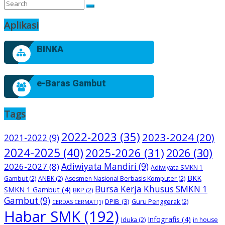
Aplikasi
BINKA
e-Baras Gambut
Tags
2022-2023
(35)
2023-2024
(20)
2021-2022
(9)
2024-2025
(40)
2025-2026
(31)
2026
(30)
2026-2027
(8)
Adiwiyata Mandiri
(9)
Adiwiyata SMKN 1
BKK
Gambut
(2)
ANBK
(2)
Asesmen Nasional Berbasis Komputer
(2)
Bursa Kerja Khusus SMKN 1
SMKN 1 Gambut
(4)
BKP
(2)
Gambut
(9)
DPIB
(3)
Guru Penggerak
(2)
CERDAS CERMAT
(1)
Habar SMK
(192)
Infografis
(4)
Iduka
(2)
in house