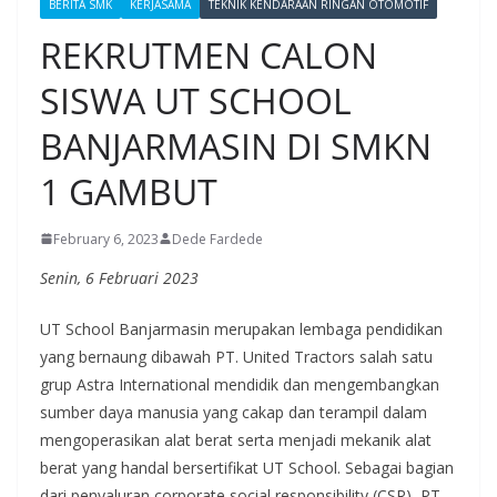
BERITA SMK
KERJASAMA
TEKNIK KENDARAAN RINGAN OTOMOTIF
REKRUTMEN CALON
SISWA UT SCHOOL
BANJARMASIN DI SMKN
1 GAMBUT
February 6, 2023
Dede Fardede
Senin, 6 Februari 2023
UT School Banjarmasin merupakan lembaga pendidikan
yang bernaung dibawah PT. United Tractors salah satu
grup Astra International mendidik dan mengembangkan
sumber daya manusia yang cakap dan terampil dalam
mengoperasikan alat berat serta menjadi mekanik alat
berat yang handal bersertifikat UT School. Sebagai bagian
dari penyaluran corporate social responsibility (CSR), PT.