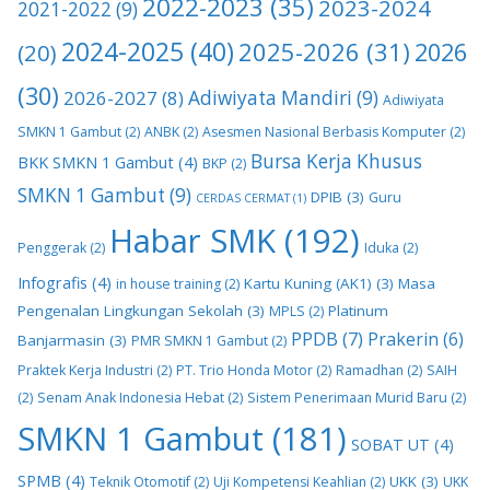
2022-2023
(35)
2023-2024
2021-2022
(9)
2024-2025
(40)
2025-2026
(31)
2026
(20)
(30)
2026-2027
(8)
Adiwiyata Mandiri
(9)
Adiwiyata
SMKN 1 Gambut
(2)
ANBK
(2)
Asesmen Nasional Berbasis Komputer
(2)
Bursa Kerja Khusus
BKK SMKN 1 Gambut
(4)
BKP
(2)
SMKN 1 Gambut
(9)
DPIB
(3)
Guru
CERDAS CERMAT
(1)
Habar SMK
(192)
Penggerak
(2)
Iduka
(2)
Infografis
(4)
Kartu Kuning (AK1)
(3)
Masa
in house training
(2)
Pengenalan Lingkungan Sekolah
(3)
Platinum
MPLS
(2)
PPDB
(7)
Prakerin
(6)
Banjarmasin
(3)
PMR SMKN 1 Gambut
(2)
Praktek Kerja Industri
(2)
PT. Trio Honda Motor
(2)
Ramadhan
(2)
SAIH
(2)
Senam Anak Indonesia Hebat
(2)
Sistem Penerimaan Murid Baru
(2)
SMKN 1 Gambut
(181)
SOBAT UT
(4)
SPMB
(4)
UKK
(3)
Teknik Otomotif
(2)
Uji Kompetensi Keahlian
(2)
UKK