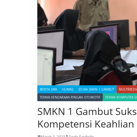
BERITA SMK
HUMAS
IDUKA SMKN 1 GAMBUT
MULTIMEDI
TEKNIK KENDARAAN RINGAN OTOMOTIF
TEKNIK KOMPUTER D
SMKN 1 Gambut Sukse
Kompetensi Keahlian 
March 3, 2023
Dede Fardede