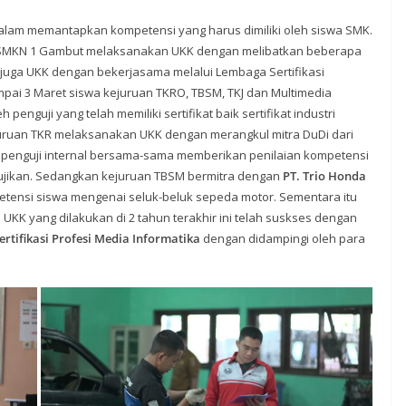
alam memantapkan kompetensi yang harus dimiliki oleh siswa SMK.
 SMKN 1 Gambut melaksanakan UKK dengan melibatkan beberapa
juga UKK dengan bekerjasama melalui Lembaga Sertifikasi
ampai 3 Maret siswa kejuruan TKRO, TBSM, TKJ dan Multimedia
 penguji yang telah memiliki sertifikat baik sertifikat industri
ejuruan TKR melaksanakan UKK dengan merangkul mitra DuDi dari
h penguji internal bersama-sama memberikan penilaian kompetensi
ujikan. Sedangkan kejuruan TBSM bermitra dengan
PT. Trio Honda
ensi siswa mengenai seluk-beluk sepeda motor. Sementara itu
UKK yang dilakukan di 2 tahun terakhir ini telah suskses dengan
rtifikasi Profesi Media Informatika
dengan didampingi oleh para