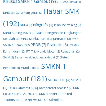
Khusus SMKN 1 Gambut
(9)
CERDAS CERMAT
(1)
Habar SMK
DPIB
(3)
Guru Penggerak
(2)
(192)
Infografis
(4)
Iduka
(2)
in house training
(2)
Kartu Kuning (AK1)
(3)
Masa Pengenalan Lingkungan
Sekolah
(3)
Platinum Banjarmasin
(3)
MPLS
(2)
PMR
PPDB
(7)
Prakerin
(6)
SMKN 1 Gambut
(2)
Praktek
Kerja Industri
(2)
PT. Trio Honda Motor
(2)
Ramadhan
(2)
SAIH
(2)
Senam Anak Indonesia Hebat
(2)
Sistem
SMKN 1
Penerimaan Murid Baru
(2)
Gambut
(181)
SOBAT UT
(4)
SPMB
(4)
UKK
Teknik Otomotif
(2)
Uji Kompetensi Keahlian
(2)
(3)
UKK Mandiri
(3)
United
UKK LSP 2022-2023
(2)
Tractors
(3)
UT School
(3)
UT Banjarmasin
(1)