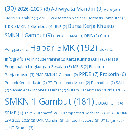
(30)
2026-2027
(8)
Adiwiyata Mandiri
(9)
Adiwiyata
SMKN 1 Gambut
(2)
ANBK
(2)
Asesmen Nasional Berbasis Komputer
(2)
Bursa Kerja Khusus
BKK SMKN 1 Gambut
(4)
BKP
(2)
SMKN 1 Gambut
(9)
DPIB
(3)
Guru
CERDAS CERMAT
(1)
Habar SMK
(192)
Penggerak
(2)
Iduka
(2)
Infografis
(4)
Kartu Kuning (AK1)
(3)
Masa
in house training
(2)
Pengenalan Lingkungan Sekolah
(3)
Platinum
MPLS
(2)
PPDB
(7)
Prakerin
(6)
Banjarmasin
(3)
PMR SMKN 1 Gambut
(2)
Praktek Kerja Industri
(2)
PT. Trio Honda Motor
(2)
Ramadhan
(2)
SAIH
(2)
Senam Anak Indonesia Hebat
(2)
Sistem Penerimaan Murid Baru
(2)
SMKN 1 Gambut
(181)
SOBAT UT
(4)
SPMB
(4)
UKK
(3)
Teknik Otomotif
(2)
Uji Kompetensi Keahlian
(2)
UKK
UKK Mandiri
(3)
United Tractors
(3)
LSP 2022-2023
(2)
UT Banjarmasin
UT School
(3)
(1)