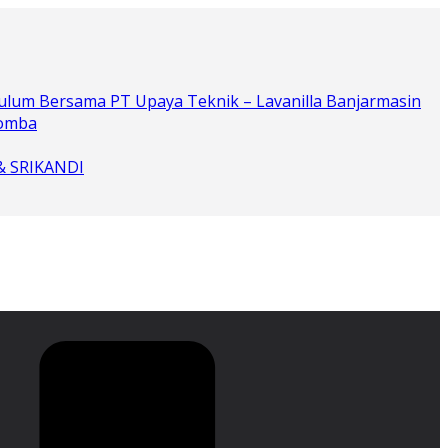
ulum Bersama PT Upaya Teknik – Lavanilla Banjarmasin
Lomba
 & SRIKANDI