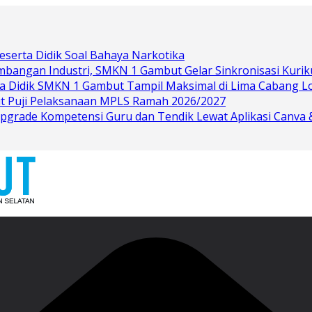
eserta Didik Soal Bahaya Narkotika
bangan Industri, SMKN 1 Gambut Gelar Sinkronisasi Kurik
rta Didik SMKN 1 Gambut Tampil Maksimal di Lima Cabang 
t Puji Pelaksanaan MPLS Ramah 2026/2027
grade Kompetensi Guru dan Tendik Lewat Aplikasi Canva