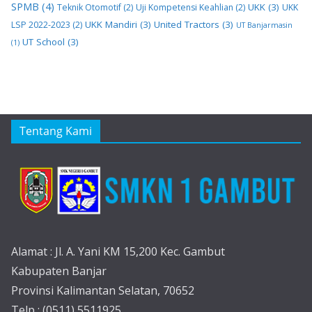
SPMB
(4)
UKK
(3)
Teknik Otomotif
(2)
Uji Kompetensi Keahlian
(2)
UKK
UKK Mandiri
(3)
United Tractors
(3)
LSP 2022-2023
(2)
UT Banjarmasin
UT School
(3)
(1)
Tentang Kami
Alamat : Jl. A. Yani KM 15,200 Kec. Gambut
Kabupaten Banjar
Provinsi Kalimantan Selatan, 70652
Telp : (0511) 5511925