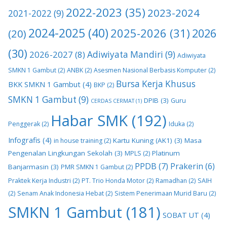
2022-2023
(35)
2023-2024
2021-2022
(9)
2024-2025
(40)
2025-2026
(31)
2026
(20)
(30)
2026-2027
(8)
Adiwiyata Mandiri
(9)
Adiwiyata
SMKN 1 Gambut
(2)
ANBK
(2)
Asesmen Nasional Berbasis Komputer
(2)
Bursa Kerja Khusus
BKK SMKN 1 Gambut
(4)
BKP
(2)
SMKN 1 Gambut
(9)
DPIB
(3)
Guru
CERDAS CERMAT
(1)
Habar SMK
(192)
Penggerak
(2)
Iduka
(2)
Infografis
(4)
Kartu Kuning (AK1)
(3)
Masa
in house training
(2)
Pengenalan Lingkungan Sekolah
(3)
Platinum
MPLS
(2)
PPDB
(7)
Prakerin
(6)
Banjarmasin
(3)
PMR SMKN 1 Gambut
(2)
Praktek Kerja Industri
(2)
PT. Trio Honda Motor
(2)
Ramadhan
(2)
SAIH
(2)
Senam Anak Indonesia Hebat
(2)
Sistem Penerimaan Murid Baru
(2)
SMKN 1 Gambut
(181)
SOBAT UT
(4)